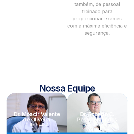
também, de pessoal
treinado para
proporcionar exames
com a máxima eficiência e
segurança.
Nossa Equipe
Dr. Moacir Valente
Dr. Roberto C.
de Oliveira
Pessoa Mendes
CRM 64457
CRM 74299