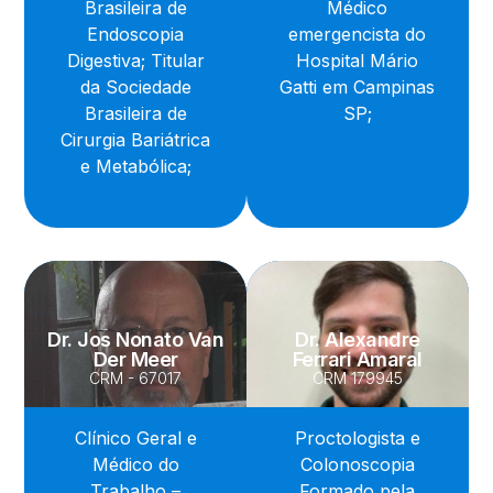
Brasileira de
Médico
Endoscopia
emergencista do
Digestiva; Titular
Hospital Mário
da Sociedade
Gatti em Campinas
Brasileira de
SP;
Cirurgia Bariátrica
e Metabólica;
Dr. Jos Nonato Van
Dr. Alexandre
Der Meer
Ferrari Amaral
CRM - 67017
CRM 179945
Clínico Geral e
Proctologista e
Médico do
Colonoscopia
Trabalho –
Formado pela