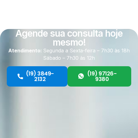
Agende sua consulta hoje
mesmo!
Atendimento:
Segunda a Sexta-feira – 7h30 às 18h
Sábado – 7h30 às 12h
(19) 3849-
(19) 97126-
2132
9380